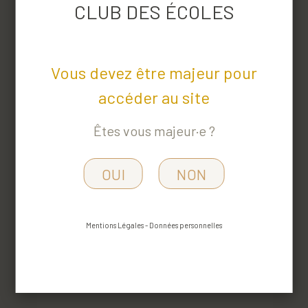
CLUB DES ÉCOLES
Date de début :
13/03/2026
Date de fin :
14/03/2026
Vous devez être majeur pour
Adresse de l'événement :
310 Chemin de
l'Hermitage, Carpentras, France
accéder au site
Ville :
Carpentras
Êtes vous majeur·e ?
Horaires :
18h-22h et 10h00-14h00
OUI
NON
Lieu de la manifestation :
Eplefpa Campus
Provence Ventoux
Mentions Légales
-
Données personnelles
CONTACTS