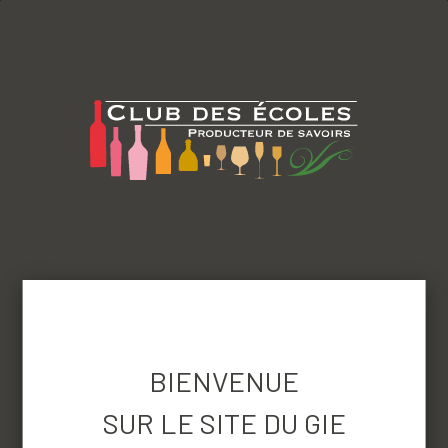
menu
TOUR DE FRANCE
(et d'ailleurs)
DES
LYCÉES VITICOLES - 2026
BIENVENUE
De nouveaux
SUR LE SITE DU GIE
événements seront