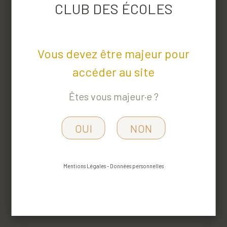
CLUB DES ÉCOLES
Vous devez être majeur pour
accéder au site
Êtes vous majeur·e ?
OUI
NON
Domaine de la Gabillière -
Domaine De La Gabillière -
Mentions Légales
-
Données personnelles
75 cl
Touraine
Rouge