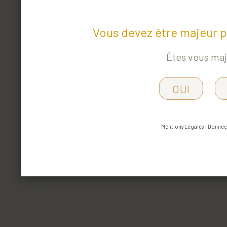
Vous devez être majeur p
Êtes vous maj
OUI
Mentions Légales
-
Données